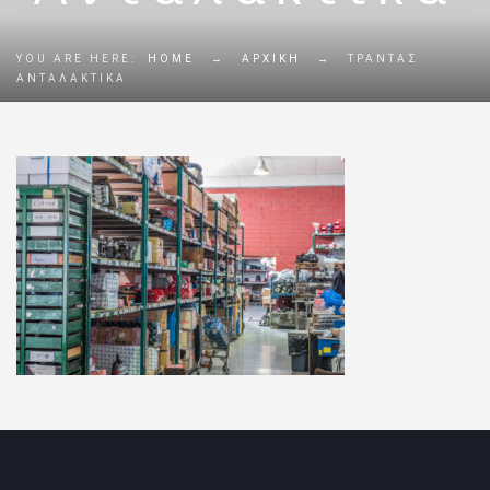
YOU ARE HERE:
HOME
→
ΑΡΧΙΚΗ
→
ΤΡΑΝΤΆΣ
ΑΝΤΑΛΑΚΤΙΚΆ