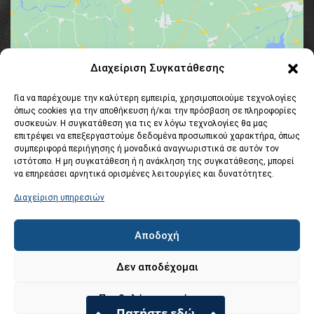
Κάντε κλικ στο κουμπί 'Συμφωνώ' για να
Διαχείριση Συγκατάθεσης
ενεργοποιήσετε το Google maps.
Για να παρέχουμε την καλύτερη εμπειρία, χρησιμοποιούμε τεχνολογίες
Συμφωνώ
όπως cookies για την αποθήκευση ή/και την πρόσβαση σε πληροφορίες
συσκευών. Η συγκατάθεση για τις εν λόγω τεχνολογίες θα μας
επιτρέψει να επεξεργαστούμε δεδομένα προσωπικού χαρακτήρα, όπως
συμπεριφορά περιήγησης ή μοναδικά αναγνωριστικά σε αυτόν τον
ιστότοπο. Η μη συγκατάθεση ή η ανάκληση της συγκατάθεσης, μπορεί
να επηρεάσει αρνητικά ορισμένες λειτουργίες και δυνατότητες.
Διαχείριση υπηρεσιών
Αποδοχή
Δεν αποδέχομαι
ΤΡΑΝΤΑΣ ΑΕ - Ανταλλακτικά Φορτηγών , © 2017 , All Rights
Reserved Powered by
Προβολή προτιμήσεων
Πατήστε εδώ