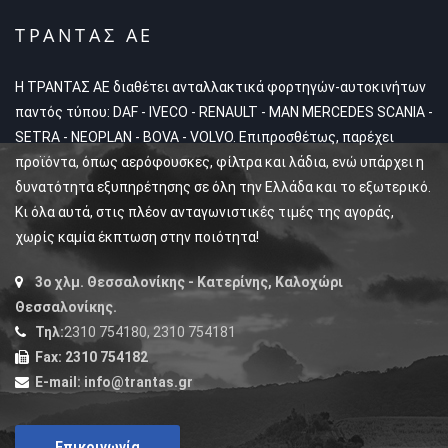
ΤΡΑΝΤΑΣ ΑΕ
Η ΤΡΑΝΤΑΣ ΑΕ διαθέτει ανταλλακτικά φορτηγών-αυτοκινήτων
παντός τύπου: DAF - IVECO - RENAULT - MAN MERCEDES SCANIA -
SETRA - NEOPLAN - BOVA - VOLVO. Επιπροσθέτως, παρέχει
προϊόντα, όπως αερόφουσκες, φίλτρα και λάδια, ενώ υπάρχει η
δυνατότητα εξυπηρέτησης σε όλη την Ελλάδα και το εξωτερικό.
Κι όλα αυτά, στις πλέον ανταγωνιστικές τιμές της αγοράς,
χωρίς καμία έκπτωση στην ποιότητα!
3ο χλμ. Θεσσαλονίκης - Κατερίνης, Καλοχώρι
Θεσσαλονίκης.
Τηλ:
2310 754180, 2310 754181
Fax:
2310 754182
E-mail:
info@trantas.gr
Επικοινωνία