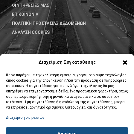
ΟΙ ΥΠΗΡΕΣΙΕΣ ΜΑΣ
ΕΠΙΚΟΙΝΩΝΙΑ
ΠΟΛΙΤΙΚΗ ΠΡΟΣΤΑΣΙΑΣ ΔΕΔΟΜΕΝΩΝ
ΑΝΑΛΥΣΗ COOKIES
Βρείτε μας στο χάρτη
Διαχείριση Συγκατάθεσης
Για να παρέχουμε την καλύτερη εμπειρία, χρησιμοποιούμε τεχνολογίες
όπως cookies για την αποθήκευση ή/και την πρόσβαση σε πληροφορίες
συσκευών. Η συγκατάθεση για τις εν λόγω τεχνολογίες θα μας
επιτρέψει να επεξεργαστούμε δεδομένα προσωπικού χαρακτήρα, όπως
συμπεριφορά περιήγησης ή μοναδικά αναγνωριστικά σε αυτόν τον
ιστότοπο. Η μη συγκατάθεση ή η ανάκληση της συγκατάθεσης, μπορεί
Κάντε κλικ στο κουμπί 'Συμφωνώ' για να
να επηρεάσει αρνητικά ορισμένες λειτουργίες και δυνατότητες.
ενεργοποιήσετε το Google maps.
Διαχείριση υπηρεσιών
Συμφωνώ
Αποδοχή