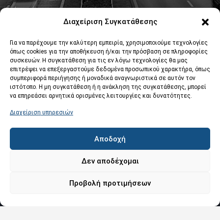
Βρείτε μας στο χάρτη
Διαχείριση Συγκατάθεσης
Για να παρέχουμε την καλύτερη εμπειρία, χρησιμοποιούμε τεχνολογίες
όπως cookies για την αποθήκευση ή/και την πρόσβαση σε πληροφορίες
συσκευών. Η συγκατάθεση για τις εν λόγω τεχνολογίες θα μας
επιτρέψει να επεξεργαστούμε δεδομένα προσωπικού χαρακτήρα, όπως
συμπεριφορά περιήγησης ή μοναδικά αναγνωριστικά σε αυτόν τον
ιστότοπο. Η μη συγκατάθεση ή η ανάκληση της συγκατάθεσης, μπορεί
Κάντε κλικ στο κουμπί 'Συμφωνώ' για να
να επηρεάσει αρνητικά ορισμένες λειτουργίες και δυνατότητες.
ενεργοποιήσετε το Google maps.
Διαχείριση υπηρεσιών
Συμφωνώ
Αποδοχή
Δεν αποδέχομαι
Προβολή προτιμήσεων