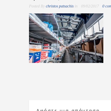
Posted By
christos patsachis
in
09/02/2017
0 co
Αφήστε μια απάντηση